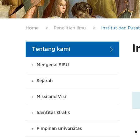
Home
>
Penelitian Ilmu
>
Institut dan Pusat
I
Tentang kami
Mengenal SISU
Sejarah
Missi and Visi
Identitas Grafik
Pimpinan universitas
●