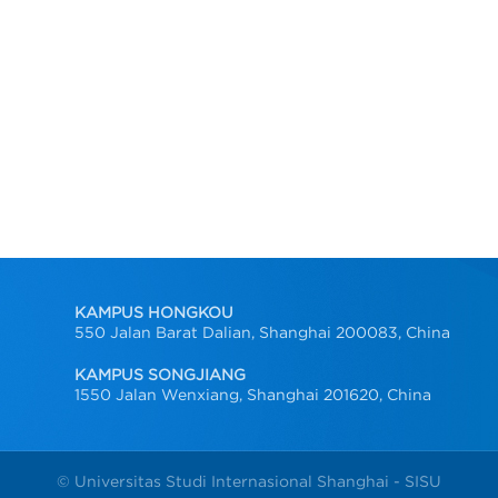
KAMPUS HONGKOU
550 Jalan Barat Dalian, Shanghai 200083, China
KAMPUS SONGJIANG
1550 Jalan Wenxiang, Shanghai 201620, China
© Universitas Studi Internasional Shanghai - SISU