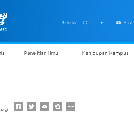
Bahasa :
ID
|
Emai
is
Penelitian Ilmu
Kehidupan Kampus
bagi: