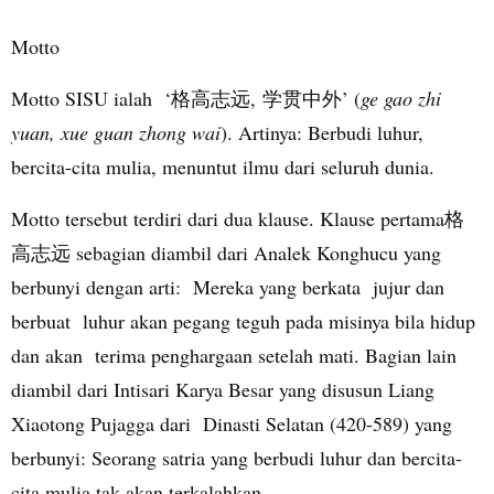
Motto
Motto SISU ialah
‘
格高志远
,
学贯中外
’ (
ge gao zhi
yuan, xue guan zhong wai
). Artinya:
Berbudi luhur,
bercita-cita mulia, menuntut ilmu dari seluruh dunia.
Motto tersebut terdiri dari dua klause. Klause pertama
格
高志远
sebagian diambil dari Analek Konghucu yang
berbunyi dengan arti: Mereka yang berkata jujur dan
berbuat luhur akan pegang teguh pada misinya bila hidup
dan akan terima penghargaan setelah mati. Bagian lain
diambil dari Intisari Karya Besar yang disusun Liang
Xiaotong Pujagga dari Dinasti Selatan (420-589) yang
berbunyi: Seorang satria yang berbudi luhur dan bercita-
cita mulia tak akan terkalahkan