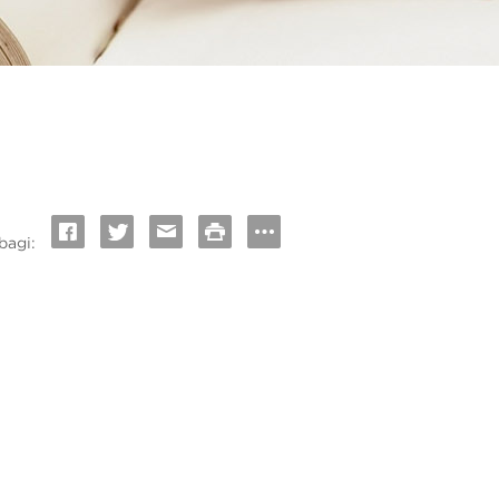
bagi: