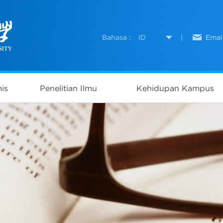
Bahasa :
ID
|
Emai
is
Penelitian Ilmu
Kehidupan Kampus