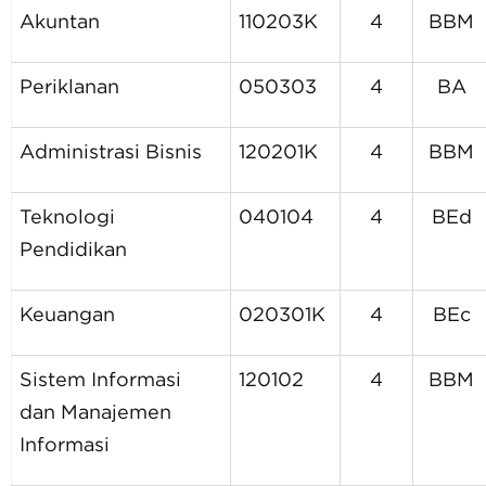
Akuntan
110203K
4
BBM
Periklanan
050303
4
BA
Administrasi Bisnis
120201K
4
BBM
Teknologi
040104
4
BEd
Pendidikan
Keuangan
020301K
4
BEc
Sistem Informasi
120102
4
BBM
dan Manajemen
Informasi