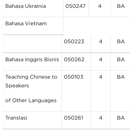
Bahasa Ukrainia
050247
4
BA
Bahasa
Vietnam
050223
4
BA
Bahasa Inggris Bisnis
050262
4
BA
Teaching Chinese to
050103
4
BA
Speakers
of Other Languages
Translasi
050261
4
BA