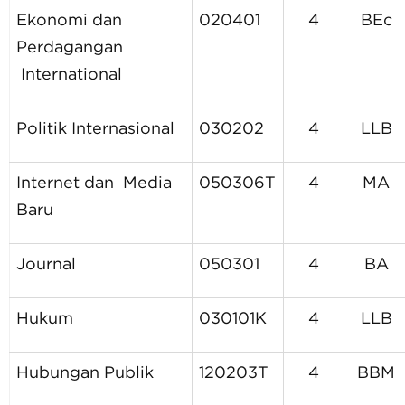
Ekonomi dan
020401
4
BEc
Perdagangan
International
Politik Internasional
030202
4
LLB
Internet dan Media
050306T
4
MA
Baru
Journal
050301
4
BA
Hukum
030101K
4
LLB
Hubungan Publik
120203T
4
BBM