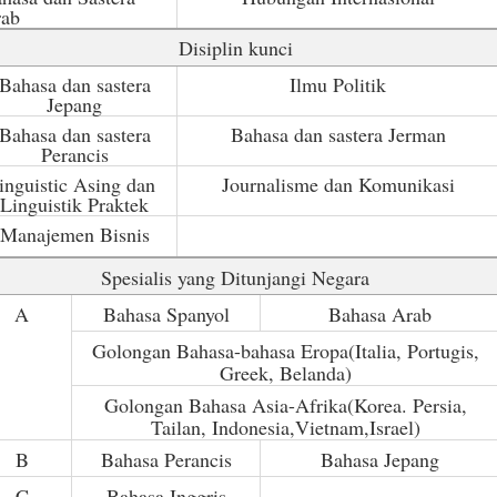
rab
Disiplin kunci
Bahasa dan sastera
Ilmu Politik
Jepang
Bahasa dan sastera
Bahasa dan sastera Jerman
Perancis
linguistic Asing dan
Journalisme dan Komunikasi
Linguistik Praktek
Manajemen Bisnis
Spesialis yang Ditunjangi Negara
A
Bahasa Spanyol
Bahasa Arab
Golongan Bahasa-bahasa Eropa(Italia, Portugis,
Greek, Belanda)
Golongan Bahasa Asia-Afrika(
Korea
.
Persia
,
Tailan
,
Indonesia
,
Vietnam
,
Israel
)
B
Bahasa Perancis
Bahasa Jepang
C
Bahasa Inggris