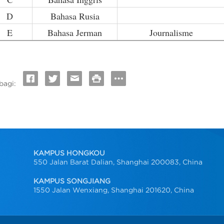
D
Bahasa Rusia
E
Bahasa Jerman
Journalisme
bagi:
KAMPUS HONGKOU
550 Jalan Barat Dalian, Shanghai 200083, China
KAMPUS SONGJIANG
1550 Jalan Wenxiang, Shanghai 201620, China