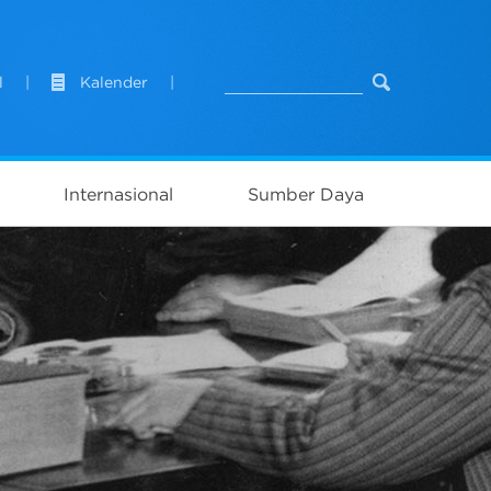
l
|
Kalender
|
Internasional
Sumber Daya