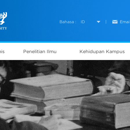
Bahasa :
ID
|
Emai
is
Penelitian Ilmu
Kehidupan Kampus