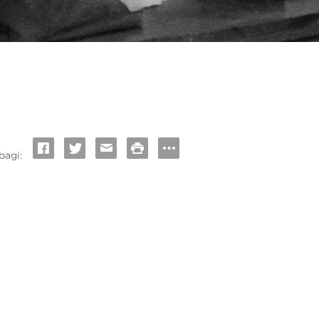
bagi: